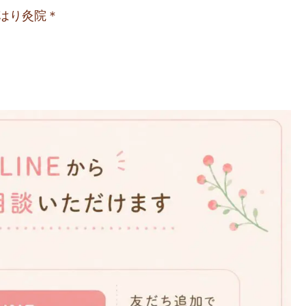
はり灸院＊