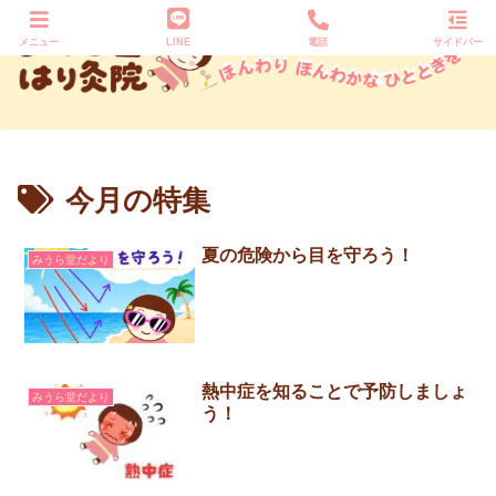
メニュー
LINE
電話
サイドバー
今月の特集
夏の危険から目を守ろう！
みうら堂だより
熱中症を知ることで予防しましょ
みうら堂だより
う！