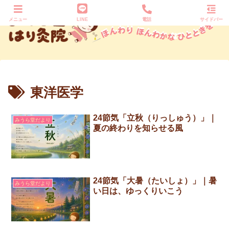
メニュー
LINE
電話
サイドバー
東洋医学
24節気「立秋（りっしゅう）」｜
みうら堂だより
夏の終わりを知らせる風
24節気「大暑（たいしょ）」｜暑
みうら堂だより
い日は、ゆっくりいこう